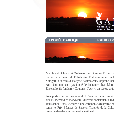
Membre du Chœur et Orchestre des Grandes Ecoles, sous 
premier chef invité de l’Orchestre Philharmonique du M
Stuttgart, aux côtés d’Evelyne Razimowsky, soprano iss
Au même moment, passionné de littérature, Jean-Marc
Ensemble, ils fondent « Courants d’Art », un réseau artis
Aux portes du Parc national de la Vanoise, soutenus et
fidèles, Bernard et Jean-Marc Villermet contribuent à re
Jaillissants. Dans le cadre d’une cérémonie orchestrée p
remis le Prix Béatrice de Savoie, Trophée de la Cultur
remarquable devenu patrimoine national.