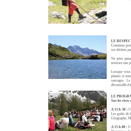
LE RESPEC
Comment peut-o
ses déchets pa
Ne jetez jama
trouviez une p
Lorsque vous 
plantes et ten
sauvages. Le
déconseillé d'
LE PROGR
Sur les rives
A 13 h 30 :
Un
Les goûts de l
Géographe, Maî
A 15 h 00 :
Un