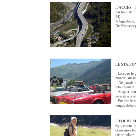
L'ACCES :
D
Au bout de 35
24).
A Aiguebelle,
De Montsapey, 
LE STATIO
:
- Lorsque le p
montée, sur un
- Ne jamais e
retournement.
- Adapter son
sécurité aux a
- Prendre le 
longue distanc
L'EQUIPEM
équipement d
chaussures fer
crème solaire,