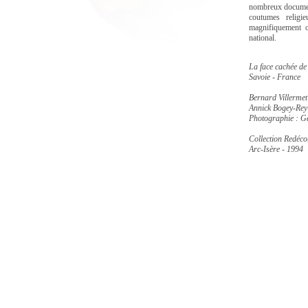
nombreux document
coutumes religi
magnifiquement o
national.
La face cachée de
Savoie - France
Bernard Villermet
Annick Bogey-Rey
Photographie : G
Collection Redéco
Arc-Isère - 1994