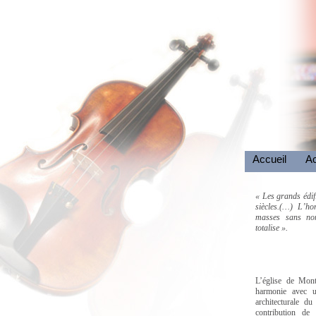
Accueil
Ac
« Les grands édif
siècles.(…) L’ho
masses sans nom
totalise ».
Vict
L’église de Mont
harmonie avec u
architecturale du
contribution de