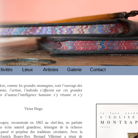
tivités
Lieux
Artistes
Galerie
Contact
ices, comme les grandes montagnes, sont l’ouvrage des
mme, l’artiste, l’individu s’effacent sur ces grandes
 d’auteur,l’intelligence humaine s’y résume et s’y
or Hugo
sapey, reconstruite en 1865 au chef-lieu, en parfaite
n écrin naturel grandiose, témoigne de la richesse
 passé et perpétue des traditions séculaires. Avec la
 Annick Bogey-Rey, Bernard Villermet a réuni de